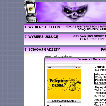
1. WYBIERZ TELEFON
NOKIA
|
SONYERICSSON
|
SAM
BENQ-SIEMENS
|
APP
2. WYBIERZ USŁUGĘ
GRY JAVA
|
KOLOROWE T
FILMY
|
TRUE TONE
3. ŚCIĄGAJ GADŻETY
PA
«Wróć do listy gadżetów
Panasonic - Graficzny
»
PREMI
Kod:
PC3
Aby zamó
Wyślij SM
PC3085
na nume
Aby wysł
Wyślij SMS
+48xxxx
na numer
Aby wysł
Kod:
PC3085975MTE
graficzną
Wyślij SMS