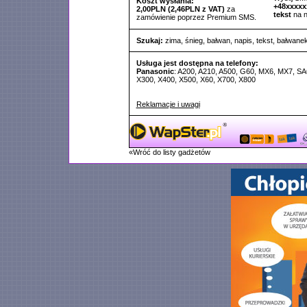
Koszt wysłania:
+48xxxxx
2,00PLN (2,46PLN z VAT)
za
tekst
na 
zamówienie poprzez Premium SMS.
Szukaj:
zima
,
śnieg
,
bałwan
,
napis
,
tekst
,
bałwane
Usługa jest dostępna na telefony:
Panasonic
: A200, A210, A500, G60, MX6, MX7, SA
X300, X400, X500, X60, X700, X800
Reklamacje i uwagi
«Wróć do listy gadżetów