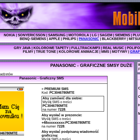
NOKIA
|
SONYERICSSON
|
SAMSUNG
|
MOTOROLA
|
LG
|
SAGEM
|
SIEMENS
|
PLU
BENQ-SIEMENS
|
APPLE
|
PHILIPS
|
PANASONIC
|
BLACKBERRY
|
MITSU
GRY JAVA
|
KOLOROWE TAPETY
|
FULLTRACK/MP3
|
REAL MUSIC
|
POLIFO
FILMY
|
TRUE TONE
|
KOLOROWE ANIMACJE
|
MMS
|
MOTYWY
|
GRAF
PANASONIC - GRAFICZNE SMSY DUŻE
W
P
gadżetów
Panasonic - Graficzny SMS
C
»
PREMIUM SMS
Kod:
PC3046780MTE
O
Aby zamówić dla siebie:
Wyślij SMS o treści
PC3046780MTE
na numer
7228
.
M
Aby wysłać w prezencie:
Wyślij SMS o treści
+48xxxxxxxxx:PC3046780MTE
na numer
7228
.
Aby wysłać podpisaną wiadomość
046780MTE
graficzną:
Wyślij SMS o treści