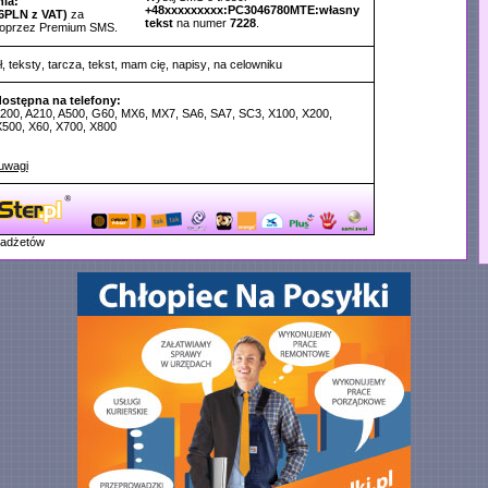
ia:
+48xxxxxxxxx:PC3046780MTE:własny
6PLN z VAT)
za
tekst
na numer
7228
.
poprzez Premium SMS.
ł
,
teksty
,
tarcza
,
tekst
,
mam cię
,
napisy
,
na celowniku
dostępna na telefony:
A200, A210, A500, G60, MX6, MX7, SA6, SA7, SC3, X100, X200,
X500, X60, X700, X800
uwagi
gadżetów