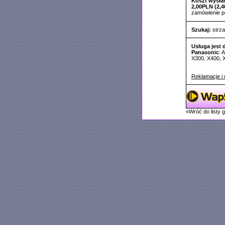
Koszt wysłan
2,00PLN (2,4
zamówienie 
Szukaj:
strza
Usługa jest 
Panasonic
: 
X300, X400, 
Reklamacje i 
«Wróć do listy 