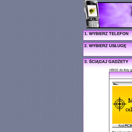
1. WYBIERZ TELEFON
2. WYBIERZ USŁUGĘ
3. ŚCIĄGAJ GADŻETY
«Wróć do listy 
Kod:
PC3