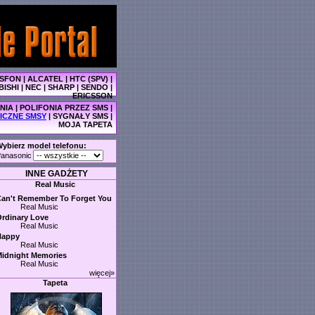
SFON
|
ALCATEL
|
HTC (SPV)
|
BISHI
|
NEC
|
SHARP
|
SENDO
|
ERICSSON
NIA
|
POLIFONIA PRZEZ SMS
|
ICZNE SMSY
|
SYGNAŁY SMS
|
MOJA TAPETA
ybierz model telefonu:
anasonic
INNE GADŻETY
Real Music
an't Remember To Forget You
Real Music
rdinary Love
Real Music
Happy
Real Music
idnight Memories
Real Music
więcej»
Tapeta