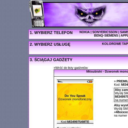
1. WYBIERZ TELEFON
NOKIA
|
SONYERICSSON
|
SAM
BENQ-SIEMENS
|
APP
2. WYBIERZ USŁUGĘ
KOLOROWE TAP
3. ŚCIĄGAJ GADŻETY
«Wróć do listy gadżetów
Mitsubishi - Dzwonek mon
»
PREMI
Kod:
MI3
Aby zamó
Wyślij SM
Do You Speak
MI34997
Dzwonek monofoniczny
na nume
Aby wysł
Wyślij SMS
+48xxxxx
na numer
Kod:
MI3499754MTE