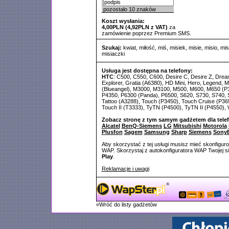
pozostało
10
znaków
Koszt wysłania:
4,00PLN (4,92PLN z VAT)
za
zamówienie poprzez Premium SMS.
Szukaj:
kwiat
,
miłość
,
miś
,
misiek
,
misie
,
misio
,
mis
misiaczki
Usługa jest dostępna na telefony:
HTC
: C500, C550, C600, Desire C, Desire Z, Dre
Explorer, Gratia (A6380), HD Mini, Hero, Legend, 
(Blueangel), M3000, M3100, M500, M600, M650 (P3
P4350, P6300 (Panda), P6500, S620, S730, S740, S
Tattoo (A3288), Touch (P3450), Touch Cruise (P36
Touch II (T3333), TyTN (P4500), TyTN II (P4550), Wi
Zobacz stronę z tym samym gadżetem dla tele
Alcatel
BenQ-Siemens
LG
Mitsubishi
Motorola
Plusfon
Sagem
Samsung
Sharp
Siemens
SonyE
Aby skorzystać z tej usługi musisz mieć skonfigur
WAP. Skorzystaj z autokonfiguratora WAP Twojej si
Play
.
Reklamacje i uwagi
«Wróć do listy gadżetów