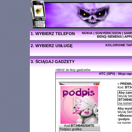
1. WYBIERZ TELEFON
NOKIA
|
SONYERICSSON
|
SAM
BENQ-SIEMENS
|
APP
2. WYBIERZ USŁUGĘ
KOLOROWE TAP
3. ŚCIĄGAJ GADŻETY
«Wróć do listy gadżetów
HTC (SPV) - Moja tap
»
PREMI
Kod:
BT3
Aby zamó
Wyślij SM
BT3484
na nume
Aby wysł
Wyślij SMS
+48xxxx
:podpis
na numer
Kod:
BT3484825MTE
Podpisz grafikę: