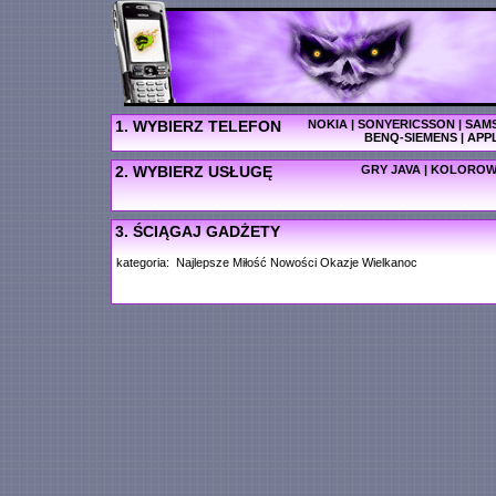
1. WYBIERZ TELEFON
NOKIA
|
SONYERICSSON
|
SAM
BENQ-SIEMENS
|
APP
2. WYBIERZ USŁUGĘ
GRY JAVA
|
KOLOROW
3. ŚCIĄGAJ GADŻETY
kategoria:
Najlepsze
Miłość
Nowości
Okazje
Wielkanoc