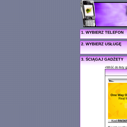
1. WYBIERZ TELEFON
2. WYBIERZ USŁUGĘ
3. ŚCIĄGAJ GADŻETY
«Wróć do listy 
One Way O
Real 
Kod:
RM36