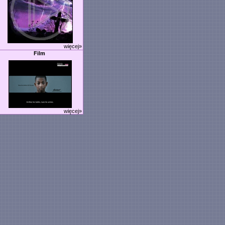
więcej»
Film
więcej»