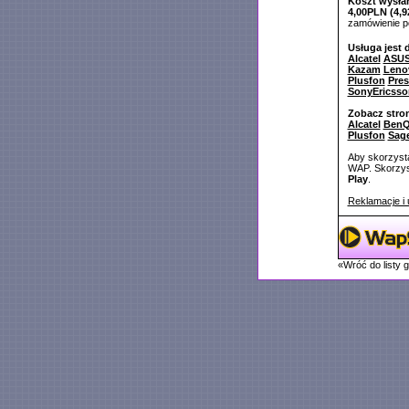
Koszt wysłan
4,00PLN (4,9
zamówienie 
Usługa jest 
Alcatel
ASU
Kazam
Leno
Plusfon
Pres
SonyEricsso
Zobacz stro
Alcatel
BenQ
Plusfon
Sag
Aby skorzysta
WAP. Skorzyst
Play
.
Reklamacje i 
«Wróć do listy 