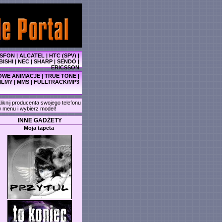
SFON
|
ALCATEL
|
HTC (SPV)
|
BISHI
|
NEC
|
SHARP
|
SENDO
|
ERICSSON
WE ANIMACJE
|
TRUE TONE
|
ILMY
|
MMS
|
FULLTRACK/MP3
liknij producenta swojego telefonu
 menu i wybierz model!
INNE GADŻETY
Moja tapeta