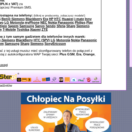
ia:
2PLN z VAT)
za
poprzez Premium SMS.
dostępna na telefony:
(kliknij w producenta, zobaczysz modele!)
S
BenQ-Siemens
Blackberry
Era
HP
HTC
Huawei
i-mate
Inny
vo
LG
Motorola
myPhone
NEC
Nokia
Panasonic
Philips
Play
tigio
Sagem
Samsung
Sanyo
Sendo
Sferia
Sharp
Siemens
n
T-Mobile
Toshiba
Xiaomi
ZTE
nę z tym samym gadżetem dla telefonów innych marek:
-Siemens
BlackBerry
HTC (SPV)
LG
Motorola
Nokia
Panasonic
em
Samsung
Sharp
Siemens
SonyEricsson
ć z tej usługi musisz mieć skonfigurowany telefon do połączeń z
aj z autokonfiguratora WAP Twojej sieci:
Plus GSM
,
Era
,
Orange
,
uwagi
gadżetów