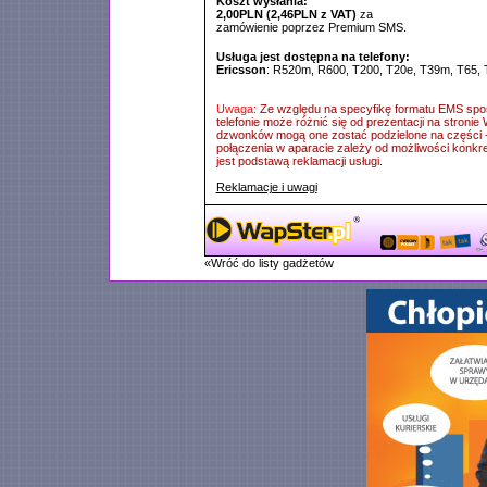
Koszt wysłania:
2,00PLN (2,46PLN z VAT)
za
zamówienie poprzez Premium SMS.
Usługa jest dostępna na telefony:
Ericsson
: R520m, R600, T200, T20e, T39m, T65, 
Uwaga:
Ze względu na specyfikę formatu EMS sp
telefonie może różnić się od prezentacji na stron
dzwonków mogą one zostać podzielone na części -
połączenia w aparacie zależy od możliwości konkre
jest podstawą reklamacji usługi.
Reklamacje i uwagi
«Wróć do listy gadżetów