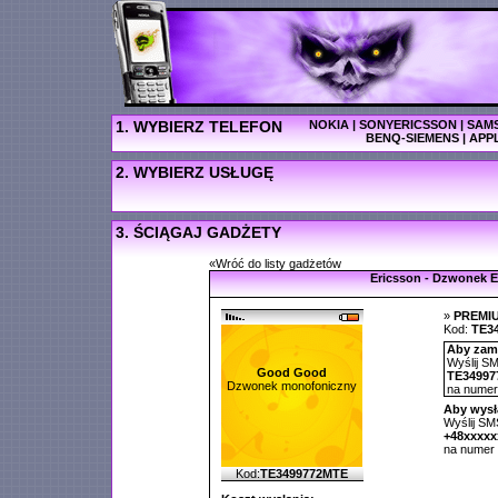
1. WYBIERZ TELEFON
NOKIA
|
SONYERICSSON
|
SAM
BENQ-SIEMENS
|
APP
2. WYBIERZ USŁUGĘ
3. ŚCIĄGAJ GADŻETY
«Wróć do listy gadżetów
Ericsson - Dzwonek 
»
PREMI
Kod:
TE3
Aby zamó
Wyślij SM
Good Good
TE34997
Dzwonek monofoniczny
na nume
Aby wysł
Wyślij SMS
+48xxxx
na numer
Kod:
TE3499772MTE