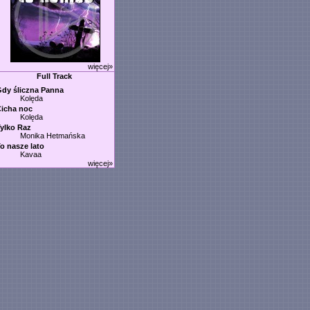
więcej»
Full Track
dy śliczna Panna
Kolęda
icha noc
Kolęda
ylko Raz
Monika Hetmańska
o nasze lato
Kavaa
więcej»