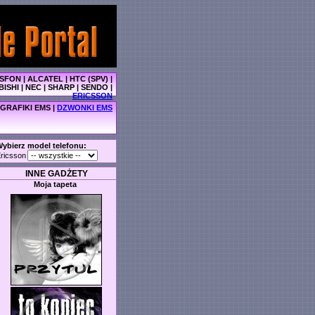
SFON
|
ALCATEL
|
HTC (SPV)
|
BISHI
|
NEC
|
SHARP
|
SENDO
|
ERICSSON
GRAFIKI EMS
|
DZWONKI EMS
ybierz model telefonu:
ricsson
INNE GADŻETY
Moja tapeta