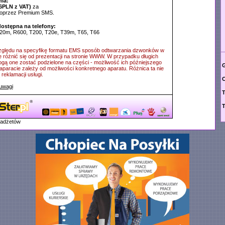
ia:
6PLN z VAT)
za
poprzez Premium SMS.
dostępna na telefony:
20m, R600, T200, T20e, T39m, T65, T66
ględu na specyfikę formatu EMS sposób odtwarzania dzwonków w
e różnić się od prezentacji na stronie WWW. W przypadku długich
ą one zostać podzielone na części - możliwość ich późniejszego
G
aparacie zależy od możliwości konkretnego aparatu. Różnica ta nie
reklamacji usługi.
C
uwagi
T
T
gadżetów