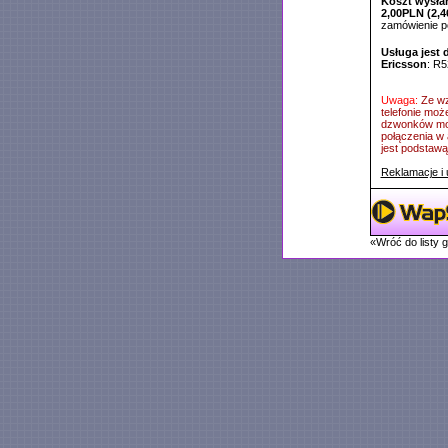
Koszt wysłan
2,00PLN (2,4
zamówienie 
Usługa jest 
Ericsson
: R5
Uwaga:
Ze wz
telefonie moż
dzwonków mog
połączenia w 
jest podstawą 
Reklamacje i 
«Wróć do listy 