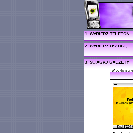
1. WYBIERZ TELEFON
2. WYBIERZ USŁUGĘ
3. ŚCIĄGAJ GADŻETY
«Wróć do listy 
Fad
Dzwonek mo
Kod:
TE34