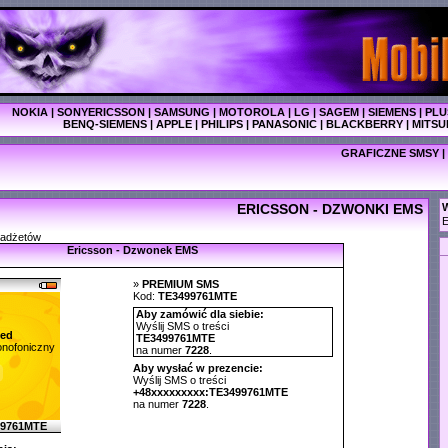
NOKIA
|
SONYERICSSON
|
SAMSUNG
|
MOTOROLA
|
LG
|
SAGEM
|
SIEMENS
|
PLU
BENQ-SIEMENS
|
APPLE
|
PHILIPS
|
PANASONIC
|
BLACKBERRY
|
MITSU
GRAFICZNE SMSY
|
ERICSSON - DZWONKI EMS
W
E
gadżetów
Ericsson - Dzwonek EMS
»
PREMIUM SMS
Kod:
TE3499761MTE
Aby zamówić dla siebie:
Wyślij SMS o treści
ed
TE3499761MTE
nofoniczny
na numer
7228
.
Aby wysłać w prezencie:
Wyślij SMS o treści
+48xxxxxxxxx:TE3499761MTE
na numer
7228
.
99761MTE