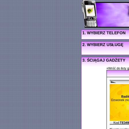
1. WYBIERZ TELEFON
2. WYBIERZ USŁUGĘ
3. ŚCIĄGAJ GADŻETY
«Wróć do listy 
Badi
Dzwonek mo
Kod:
TE34