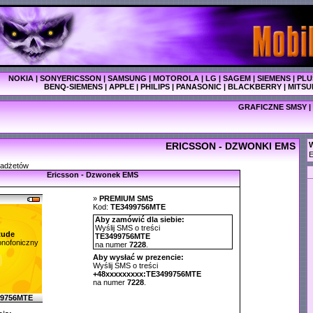
NOKIA
|
SONYERICSSON
|
SAMSUNG
|
MOTOROLA
|
LG
|
SAGEM
|
SIEMENS
|
PLU
BENQ-SIEMENS
|
APPLE
|
PHILIPS
|
PANASONIC
|
BLACKBERRY
|
MITSU
GRAFICZNE SMSY
|
ERICSSON - DZWONKI EMS
W
E
gadżetów
Ericsson - Dzwonek EMS
»
PREMIUM SMS
Kod:
TE3499756MTE
Aby zamówić dla siebie:
Wyślij SMS o treści
tude
TE3499756MTE
nofoniczny
na numer
7228
.
Aby wysłać w prezencie:
Wyślij SMS o treści
+48xxxxxxxxx:TE3499756MTE
na numer
7228
.
99756MTE