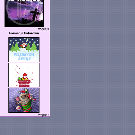
więcej»
Animacja kolorowa
więcej»