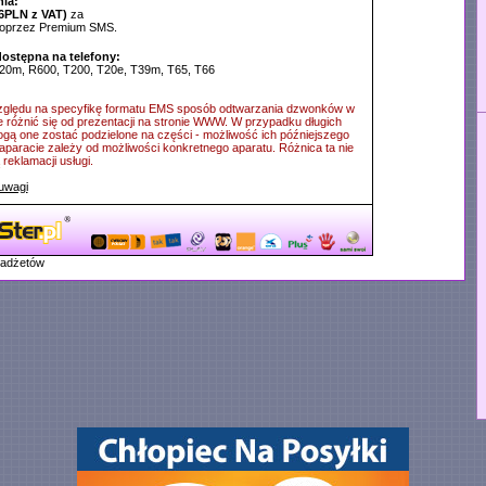
ia:
6PLN z VAT)
za
poprzez Premium SMS.
dostępna na telefony:
20m, R600, T200, T20e, T39m, T65, T66
ględu na specyfikę formatu EMS sposób odtwarzania dzwonków w
e różnić się od prezentacji na stronie WWW. W przypadku długich
ą one zostać podzielone na części - możliwość ich późniejszego
aparacie zależy od możliwości konkretnego aparatu. Różnica ta nie
reklamacji usługi.
uwagi
gadżetów