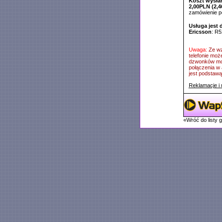
Koszt wysłan
2,00PLN (2,4
zamówienie 
Usługa jest 
Ericsson
: R5
Uwaga:
Ze wz
telefonie moż
dzwonków mog
połączenia w 
jest podstawą 
Reklamacje i 
«Wróć do listy 