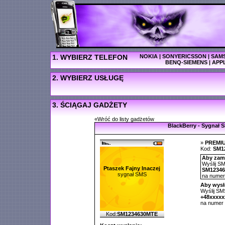
1. WYBIERZ TELEFON
NOKIA
|
SONYERICSSON
|
SAM
BENQ-SIEMENS
|
APP
2. WYBIERZ USŁUGĘ
3. ŚCIĄGAJ GADŻETY
«Wróć do listy gadżetów
BlackBerry - Sygnał 
»
PREMI
Kod:
SM1
Aby zamó
Wyślij SM
Ptaszek Fajny Inaczej
SM1234
sygnał SMS
na nume
Aby wysł
Wyślij SMS
+48xxxx
na numer
Kod:
SM1234630MTE