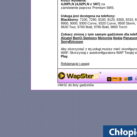
Koszt wysłania:
4,00PLN (4,92PLN z VAT)
za
zamówienie poprzez Premium SMS.
Usługa jest dostępna na telefony:
Blackberry
: 7100, 7290, 8100, 8120, 8300, 8310, 
8900, 9000, 9300 Curve, 9320 Curve, 9500 Storm,
9630 Tour, 9700 Bold, 9780 Bold, 9800 Torch
Zobacz stronę z tym samym gadżetem dla tele
Alcatel
BenQ-Siemens
Motorola
Nokia
Panason
SonyEricsson
Aby skorzystać z tej usługi musisz mieć skonfigur
WAP. Skorzystaj z autokonfiguratora WAP Twojej si
Play
.
Reklamacje i uwagi
«Wróć do listy gadżetów