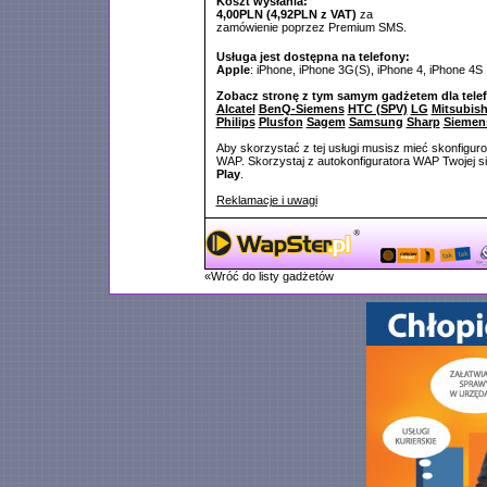
Koszt wysłania:
4,00PLN (4,92PLN z VAT)
za
zamówienie poprzez Premium SMS.
Usługa jest dostępna na telefony:
Apple
: iPhone, iPhone 3G(S), iPhone 4, iPhone 4S
Zobacz stronę z tym samym gadżetem dla tele
Alcatel
BenQ-Siemens
HTC (SPV)
LG
Mitsubish
Philips
Plusfon
Sagem
Samsung
Sharp
Siemen
Aby skorzystać z tej usługi musisz mieć skonfigur
WAP. Skorzystaj z autokonfiguratora WAP Twojej si
Play
.
Reklamacje i uwagi
«Wróć do listy gadżetów