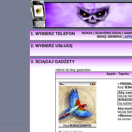
1. WYBIERZ TELEFON
NOKIA
|
SONYERICSSON
|
SAM
BENQ-SIEMENS
|
APP
2. WYBIERZ USŁUGĘ
3. ŚCIĄGAJ GADŻETY
«Wróć do listy gadżetów
Apple - Tapeta
»
PREMI
Kod:
B36
Aby zamó
Wyślij SM
B364232
na nume
Aby wysł
Wyślij SMS
+48xxxx
na numer
Kod:
B3642326MTE