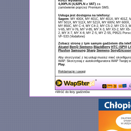
Koszt wysłania:
4,00PLN (4,92PLN z VAT)
za
zamówienie poprzez Premium SMS.
Usługa jest dostępna na telefony:
Sagem
: MY 400X, MY 401C, MY 401X, MY 401Z, 
MY 501X, MY 511X, MY 521X, MY 600V, MY 600X,
MY 850C, MY C-4, MY C4-2, MY C5-2, MY C5-3, M
V-65, MY V-76, MY V-85, MY X-3, MY X3-2, MY X5-
2, MY X-7, MY X-8, MY Z-5, MY Z-55, P9521 Porsc
VF-533 (Vodafone)
Zobacz stronę z tym samym gadżetem dla tele
Alcatel
BenQ-Siemens
BlackBerry
HTC (SPV)
L
Plusfon
Samsung
Sharp
Siemens
SonyEricsso
Aby skorzystać z tej usługi musisz mieć skonfigur
WAP. Skorzystaj z autokonfiguratora WAP Twojej si
Play
.
Reklamacje i uwagi
«Wróć do listy gadżetów