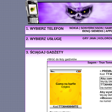
1. WYBIERZ TELEFON
NOKIA
|
SONYERICSSON
|
SAM
BENQ-SIEMENS
|
APP
2. WYBIERZ USŁUGĘ
GRY JAVA
|
KOLOROW
3. ŚCIĄGAJ GADŻETY
«Wróć do listy gadżetów
Sagem - True Tone
»
PREMI
Kod:
TT3
Aby zamó
Wyślij SM
Gama na harfie
TT36440
Odgłos
na nume
Aby wysł
Wyślij SMS
+48xxxx
na numer
Kod:
TT3644084MTE