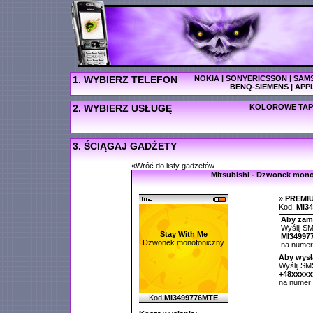
1. WYBIERZ TELEFON
NOKIA
|
SONYERICSSON
|
SAM
BENQ-SIEMENS
|
APP
2. WYBIERZ USŁUGĘ
KOLOROWE TAP
3. ŚCIĄGAJ GADŻETY
«Wróć do listy gadżetów
Mitsubishi - Dzwonek mon
»
PREMI
Kod:
MI3
Aby zamó
Wyślij SM
Stay With Me
MI34997
Dzwonek monofoniczny
na nume
Aby wysł
Wyślij SMS
+48xxxxx
na numer
Kod:
MI3499776MTE