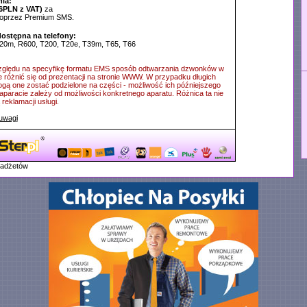
ia:
6PLN z VAT)
za
poprzez Premium SMS.
dostępna na telefony:
20m, R600, T200, T20e, T39m, T65, T66
ględu na specyfikę formatu EMS sposób odtwarzania dzwonków w
e różnić się od prezentacji na stronie WWW. W przypadku długich
ą one zostać podzielone na części - możliwość ich późniejszego
aparacie zależy od możliwości konkretnego aparatu. Różnica ta nie
reklamacji usługi.
uwagi
gadżetów