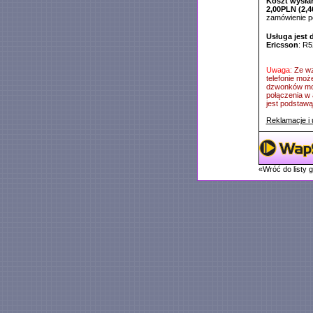
Koszt wysłan
2,00PLN (2,4
zamówienie 
Usługa jest 
Ericsson
: R5
Uwaga:
Ze wz
telefonie moż
dzwonków mog
połączenia w 
jest podstawą 
Reklamacje i 
«Wróć do listy 