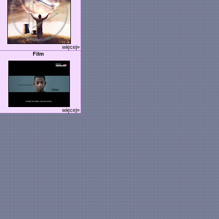
więcej»
Film
więcej»