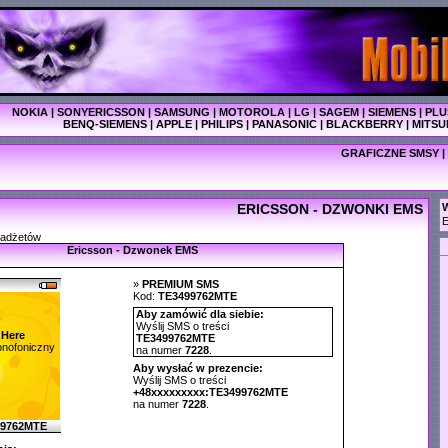
NOKIA
|
SONYERICSSON
|
SAMSUNG
|
MOTOROLA
|
LG
|
SAGEM
|
SIEMENS
|
PLU
BENQ-SIEMENS
|
APPLE
|
PHILIPS
|
PANASONIC
|
BLACKBERRY
|
MITSU
GRAFICZNE SMSY
|
ERICSSON - DZWONKI EMS
W
E
gadżetów
Ericsson - Dzwonek EMS
»
PREMIUM SMS
Kod:
TE3499762MTE
Aby zamówić dla siebie:
Wyślij SMS o treści
 Here
TE3499762MTE
nofoniczny
na numer
7228
.
Aby wysłać w prezencie:
Wyślij SMS o treści
+48xxxxxxxxx:TE3499762MTE
na numer
7228
.
99762MTE