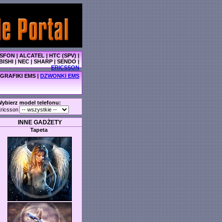
SFON
|
ALCATEL
|
HTC (SPV)
|
BISHI
|
NEC
|
SHARP
|
SENDO
|
ERICSSON
GRAFIKI EMS
|
DZWONKI EMS
ybierz model telefonu:
ricsson
INNE GADŻETY
Tapeta