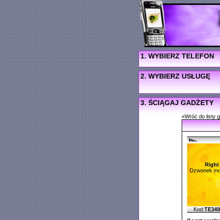
1. WYBIERZ TELEFON
2. WYBIERZ USŁUGĘ
3. ŚCIĄGAJ GADŻETY
«Wróć do listy 
Right
Dzwonek mo
Kod:
TE34