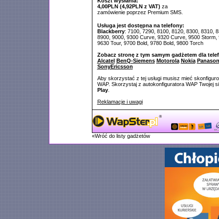
Koszt wysłania:
4,00PLN (4,92PLN z VAT)
za
zamówienie poprzez Premium SMS.
Usługa jest dostępna na telefony:
Blackberry
: 7100, 7290, 8100, 8120, 8300, 8310, 
8900, 9000, 9300 Curve, 9320 Curve, 9500 Storm,
9630 Tour, 9700 Bold, 9780 Bold, 9800 Torch
Zobacz stronę z tym samym gadżetem dla tele
Alcatel
BenQ-Siemens
Motorola
Nokia
Panason
SonyEricsson
Aby skorzystać z tej usługi musisz mieć skonfigur
WAP. Skorzystaj z autokonfiguratora WAP Twojej si
Play
.
Reklamacje i uwagi
«Wróć do listy gadżetów