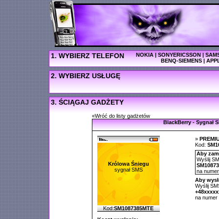
1. WYBIERZ TELEFON
NOKIA
|
SONYERICSSON
|
SAM
BENQ-SIEMENS
|
APP
2. WYBIERZ USŁUGĘ
3. ŚCIĄGAJ GADŻETY
«Wróć do listy gadżetów
BlackBerry - Sygnał 
»
PREMI
Kod:
SM1
Aby zamó
Wyślij SM
Królowa Śniegu
SM1087
sygnał SMS
na nume
Aby wysł
Wyślij SMS
+48xxxx
na numer
Kod:
SM1087385MTE