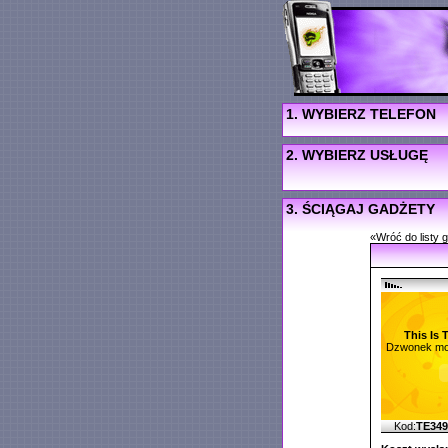
1. WYBIERZ TELEFON
2. WYBIERZ USŁUGĘ
3. ŚCIĄGAJ GADŻETY
«Wróć do listy 
This Is 
Dzwonek mo
Kod:
TE34