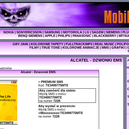
NOKIA
|
SONYERICSSON
|
SAMSUNG
|
MOTOROLA
|
LG
|
SAGEM
|
SIEMENS
|
PLU
BENQ-SIEMENS
|
APPLE
|
PHILIPS
|
PANASONIC
|
BLACKBERRY
|
MITSU
GRY JAVA
|
KOLOROWE TAPETY
|
FULLTRACK/MP3
|
REAL MUSIC
|
POLIFO
FILMY
|
TRUE TONE
|
KOLOROWE ANIMACJE
|
MMS
|
GRAFIKI
|
ALCATEL - DZWONKI EMS
A
gadżetów
Alcatel - Dzwonek EMS
G
»
PREMIUM SMS
Kod:
TE3499775MTE
C
Aby zamówić dla siebie:
Wyślij SMS o treści
The Life
T
TE3499775MTE
nofoniczny
na numer
7228
.
T
Aby wysłać w prezencie:
Wyślij SMS o treści
+48xxxxxxxxx:TE3499775MTE
na numer
7228
.
99775MTE