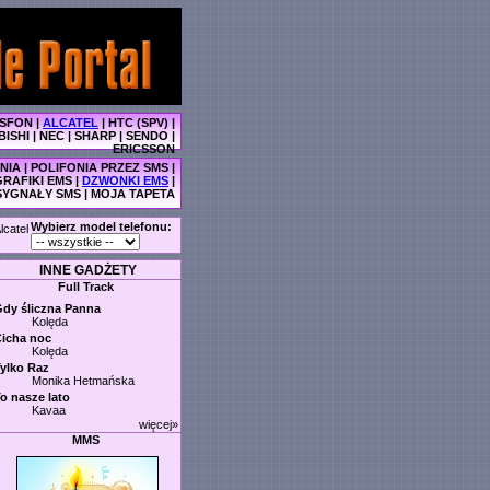
SFON
|
ALCATEL
|
HTC (SPV)
|
BISHI
|
NEC
|
SHARP
|
SENDO
|
ERICSSON
NIA
|
POLIFONIA PRZEZ SMS
|
GRAFIKI EMS
|
DZWONKI EMS
|
SYGNAŁY SMS
|
MOJA TAPETA
Wybierz model telefonu:
lcatel
INNE GADŻETY
Full Track
dy śliczna Panna
Kolęda
icha noc
Kolęda
ylko Raz
Monika Hetmańska
o nasze lato
Kavaa
więcej»
MMS