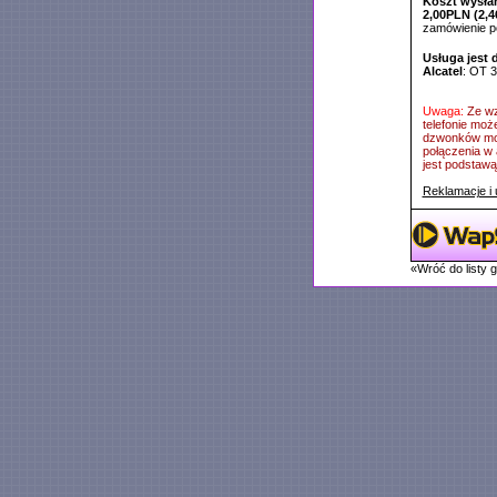
Koszt wysłan
2,00PLN (2,4
zamówienie 
Usługa jest 
Alcatel
: OT 
Uwaga:
Ze wz
telefonie moż
dzwonków mog
połączenia w 
jest podstawą 
Reklamacje i 
«Wróć do listy 