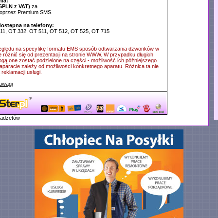
ia:
6PLN z VAT)
za
poprzez Premium SMS.
dostępna na telefony:
311, OT 332, OT 511, OT 512, OT 525, OT 715
ględu na specyfikę formatu EMS sposób odtwarzania dzwonków w
e różnić się od prezentacji na stronie WWW. W przypadku długich
ą one zostać podzielone na części - możliwość ich późniejszego
aparacie zależy od możliwości konkretnego aparatu. Różnica ta nie
reklamacji usługi.
uwagi
gadżetów