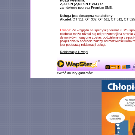
Koszt wysłania:
2,00PLN (2,46PLN z VAT)
za
zamówienie poprzez Premium SMS.
Usługa jest dostępna na telefony:
Alcatel
: OT 311, OT 332, OT 511, OT 512, OT 525
Uwaga:
Ze względu na specyfikę formatu EMS sp
telefonie może różnić się od prezentacji na stron
dzwonków mogą one zostać podzielone na części -
połączenia w aparacie zależy od możliwości konkre
jest podstawą reklamacji usługi.
Reklamacje i uwagi
«Wróć do listy gadżetów