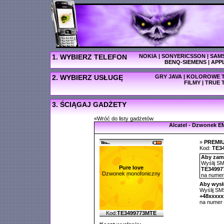
1. WYBIERZ TELEFON
NOKIA
|
SONYERICSSON
|
SAM
BENQ-SIEMENS
|
APP
2. WYBIERZ USŁUGĘ
GRY JAVA
|
KOLOROWE T
FILMY
|
TRUE 
3. ŚCIĄGAJ GADŻETY
«Wróć do listy gadżetów
Alcatel - Dzwonek E
»
PREMI
Kod:
TE3
Aby zamó
Wyślij SM
Pure love
TE34997
Dzwonek monofoniczny
na nume
Aby wysł
Wyślij SMS
+48xxxx
na numer
Kod:
TE3499773MTE