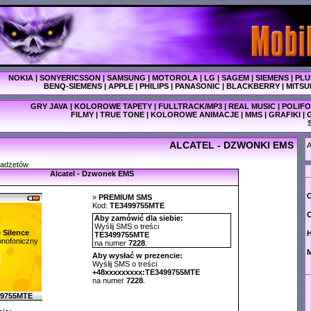
NOKIA
|
SONYERICSSON
|
SAMSUNG
|
MOTOROLA
|
LG
|
SAGEM
|
SIEMENS
|
PLU
BENQ-SIEMENS
|
APPLE
|
PHILIPS
|
PANASONIC
|
BLACKBERRY
|
MITSU
GRY JAVA
|
KOLOROWE TAPETY
|
FULLTRACK/MP3
|
REAL MUSIC
|
POLIFO
FILMY
|
TRUE TONE
|
KOLOROWE ANIMACJE
|
MMS
|
GRAFIKI
|
ALCATEL - DZWONKI EMS
A
gadżetów
Alcatel - Dzwonek EMS
C
»
PREMIUM SMS
Kod:
TE3499755MTE
O
Aby zamówić dla siebie:
Wyślij SMS o treści
 Silence
TE3499755MTE
nofoniczny
na numer
7228
.
M
Aby wysłać w prezencie:
Wyślij SMS o treści
+48xxxxxxxxx:TE3499755MTE
na numer
7228
.
99755MTE