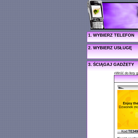
1. WYBIERZ TELEFON
2. WYBIERZ USŁUGĘ
3. ŚCIĄGAJ GADŻETY
«Wróć do listy 
Enjoy the
Dzwonek mo
Kod:
TE34