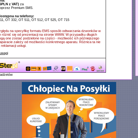
ia:
6PLN z VAT)
za
poprzez Premium SMS.
dostępna na telefony:
311, OT 332, OT 511, OT 512, OT 525, OT 715
ględu na specyfikę formatu EMS sposób odtwarzania dzwonków w
e różnić się od prezentacji na stronie WWW. W przypadku długich
ą one zostać podzielone na części - możliwość ich późniejszego
aparacie zależy od możliwości konkretnego aparatu. Różnica ta nie
reklamacji usługi.
uwagi
gadżetów