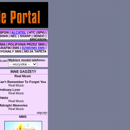
SFON
|
ALCATEL
|
HTC (SPV)
|
BISHI
|
NEC
|
SHARP
|
SENDO
|
ERICSSON
NIA
|
POLIFONIA PRZEZ SMS
|
GRAFIKI EMS
|
DZWONKI EMS
|
SYGNAŁY SMS
|
MOJA TAPETA
Wybierz model telefonu:
lcatel
INNE GADŻETY
Real Music
an't Remember To Forget You
Real Music
rdinary Love
Real Music
Happy
Real Music
idnight Memories
Real Music
więcej»
MMS