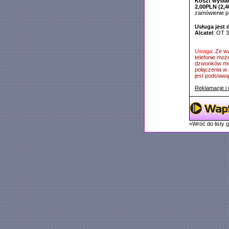
Koszt wysłan
2,00PLN (2,4
zamówienie 
Usługa jest 
Alcatel
: OT 
Uwaga:
Ze wz
telefonie moż
dzwonków mog
połączenia w 
jest podstawą 
Reklamacje i 
«Wróć do listy 