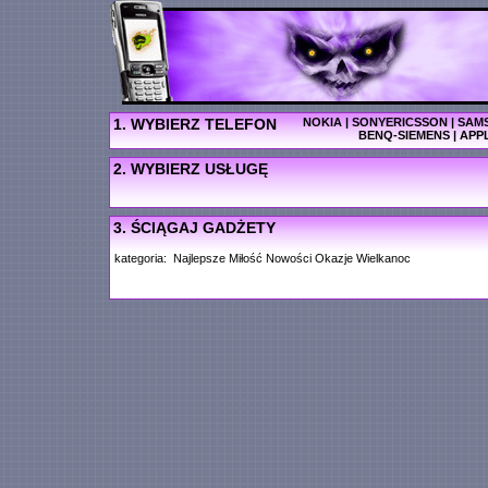
1. WYBIERZ TELEFON
NOKIA
|
SONYERICSSON
|
SAM
BENQ-SIEMENS
|
APP
2. WYBIERZ USŁUGĘ
3. ŚCIĄGAJ GADŻETY
kategoria:
Najlepsze
Miłość
Nowości
Okazje
Wielkanoc