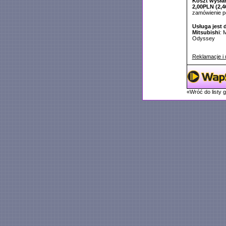
Koszt wysłan
2,00PLN (2,4
zamówienie 
Usługa jest 
Mitsubishi
: 
Odyssey
Reklamacje i 
«Wróć do listy 