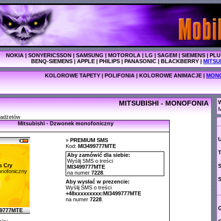
NOKIA
|
SONYERICSSON
|
SAMSUNG
|
MOTOROLA
|
LG
|
SAGEM
|
SIEMENS
|
PLU
BENQ-SIEMENS
|
APPLE
|
PHILIPS
|
PANASONIC
|
BLACKBERRY
|
MITSU
KOLOROWE TAPETY
|
POLIFONIA
|
KOLOROWE ANIMACJE
|
MON
MITSUBISHI - MONOFONIA
W
M
gadżetów
Mitsubishi - Dzwonek monofoniczny
»
PREMIUM SMS
Kod:
MI3499777MTE
T
Aby zamówić dla siebie:
Wyślij SMS o treści
s Cry
MI3499777MTE
nofoniczny
na numer
7228
.
Aby wysłać w prezencie:
Wyślij SMS o treści
+48xxxxxxxxx:MI3499777MTE
na numer
7228
.
G
99777MTE