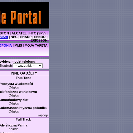
SFON
|
ALCATEL
|
HTC (SPV)
|
BISHI
|
NEC
|
SHARP
|
SENDO
|
ERICSSON
OFONIA
|
MMS
|
MOJA TAPETA
ybierz model telefonu:
itsubishi
INNE GADŻETY
True Tone
Uroczysta wiadomość
Odgłos
elefoniczne wariatkowo
Odgłos
Samochodowy zlot
Odgłos
Sadomasochistyczna pobudka
Odgłos
więcej»
Full Track
dy śliczna Panna
Kolęda