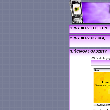
1. WYBIERZ TELEFON
2. WYBIERZ USŁUGĘ
3. ŚCIĄGAJ GADŻETY
«Wróć do listy 
Lover
Dzwonek mo
Kod:
MI34