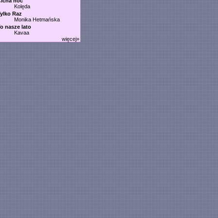
icha noc
Kolęda
ylko Raz
Monika Hetmańska
o nasze lato
Kavaa
więcej»