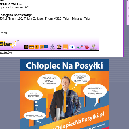
ia:
C
6PLN z VAT)
za
poprzez Premium SMS.
T
dostępna na telefony:
T
M341i, Trium 110, Trium Eclipse, Trium M320, Trium Mystral, Trium
uwagi
gadżetów