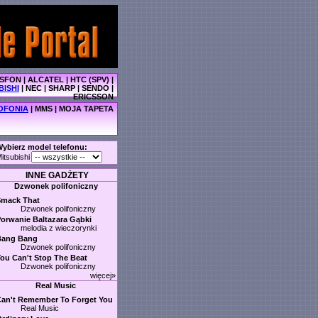
SFON
|
ALCATEL
|
HTC (SPV)
|
BISHI
|
NEC
|
SHARP
|
SENDO
|
ERICSSON
OFONIA
|
MMS
|
MOJA TAPETA
ybierz model telefonu:
itsubishi
INNE GADŻETY
Dzwonek polifoniczny
Smack That
Dzwonek polifoniczny
orwanie Baltazara Gąbki
melodia z wieczorynki
Bang Bang
Dzwonek polifoniczny
ou Can't Stop The Beat
Dzwonek polifoniczny
więcej»
Real Music
an't Remember To Forget You
Real Music