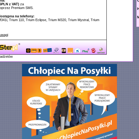
ia:
O
6PLN z VAT)
za
poprzez Premium SMS.
dostępna na telefony:
M
M341i, Trium 110, Trium Eclipse, Trium M320, Trium Mystral, Trium
uwagi
gadżetów