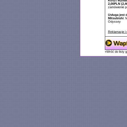
Koszt wysłan
2,00PLN (2,4
zamówienie 
Usługa jest 
Mitsubishi
: 
Odyssey
Reklamacje i 
«Wróć do listy 