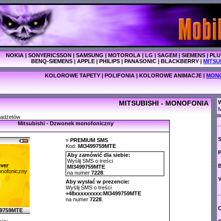
NOKIA
|
SONYERICSSON
|
SAMSUNG
|
MOTOROLA
|
LG
|
SAGEM
|
SIEMENS
|
PLU
BENQ-SIEMENS
|
APPLE
|
PHILIPS
|
PANASONIC
|
BLACKBERRY
|
MITSU
KOLOROWE TAPETY
|
POLIFONIA
|
KOLOROWE ANIMACJE
|
MON
MITSUBISHI - MONOFONIA
W
M
gadżetów
Mitsubishi - Dzwonek monofoniczny
»
PREMIUM SMS
Kod:
MI3499759MTE
P
Aby zamówić dla siebie:
Wyślij SMS o treści
ver
MI3499759MTE
nofoniczny
na numer
7228
.
Y
Aby wysłać w prezencie:
Wyślij SMS o treści
+48xxxxxxxxx:MI3499759MTE
na numer
7228
.
C
99759MTE