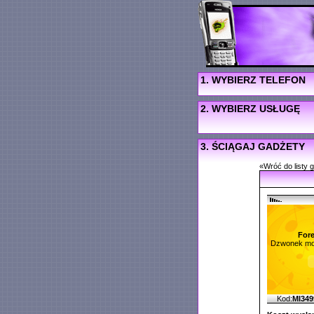
1. WYBIERZ TELEFON
2. WYBIERZ USŁUGĘ
3. ŚCIĄGAJ GADŻETY
«Wróć do listy 
Fore
Dzwonek mo
Kod:
MI34