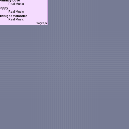
rdinary Love
Real Music
Happy
Real Music
idnight Memories
Real Music
więcej»