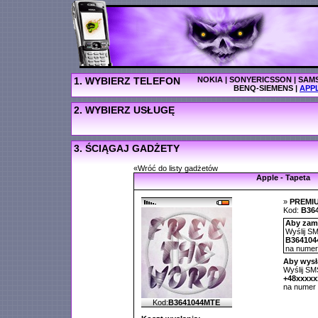
1. WYBIERZ TELEFON
NOKIA
|
SONYERICSSON
|
SAM
BENQ-SIEMENS
|
APP
2. WYBIERZ USŁUGĘ
3. ŚCIĄGAJ GADŻETY
«Wróć do listy gadżetów
Apple - Tapeta
»
PREMI
Kod:
B36
Aby zamó
Wyślij SM
B364104
na nume
Aby wysł
Wyślij SMS
+48xxxx
na numer
Kod:
B3641044MTE