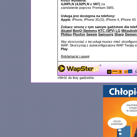
Koszt wysłania:
4,00PLN (4,92PLN z VAT)
za
zamówienie poprzez Premium SMS.
Usługa jest dostępna na telefony:
Apple
: iPhone, iPhone 3G(S), iPhone 4, iPhone 4S
Zobacz stronę z tym samym gadżetem dla tele
Alcatel
BenQ-Siemens
HTC (SPV)
LG
Mitsubish
Philips
Plusfon
Sagem
Samsung
Sharp
Siemen
Aby skorzystać z tej usługi musisz mieć skonfigur
WAP. Skorzystaj z autokonfiguratora WAP Twojej si
Play
.
Reklamacje i uwagi
«Wróć do listy gadżetów