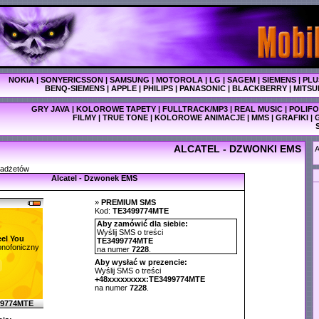
NOKIA
|
SONYERICSSON
|
SAMSUNG
|
MOTOROLA
|
LG
|
SAGEM
|
SIEMENS
|
PLU
BENQ-SIEMENS
|
APPLE
|
PHILIPS
|
PANASONIC
|
BLACKBERRY
|
MITSU
GRY JAVA
|
KOLOROWE TAPETY
|
FULLTRACK/MP3
|
REAL MUSIC
|
POLIFO
FILMY
|
TRUE TONE
|
KOLOROWE ANIMACJE
|
MMS
|
GRAFIKI
|
ALCATEL - DZWONKI EMS
A
gadżetów
Alcatel - Dzwonek EMS
»
PREMIUM SMS
Kod:
TE3499774MTE
Aby zamówić dla siebie:
Wyślij SMS o treści
eel You
TE3499774MTE
nofoniczny
na numer
7228
.
Aby wysłać w prezencie:
Wyślij SMS o treści
+48xxxxxxxxx:TE3499774MTE
na numer
7228
.
99774MTE