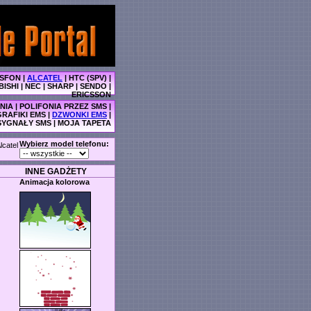
SFON
|
ALCATEL
|
HTC (SPV)
|
BISHI
|
NEC
|
SHARP
|
SENDO
|
ERICSSON
NIA
|
POLIFONIA PRZEZ SMS
|
GRAFIKI EMS
|
DZWONKI EMS
|
SYGNAŁY SMS
|
MOJA TAPETA
Wybierz model telefonu:
lcatel
INNE GADŻETY
Animacja kolorowa