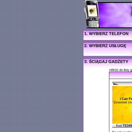
1. WYBIERZ TELEFON
2. WYBIERZ USŁUGĘ
3. ŚCIĄGAJ GADŻETY
«Wróć do listy 
I Can F
Dzwonek mo
Kod:
TE34