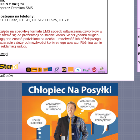
ia:
6PLN z VAT)
za
poprzez Premium SMS.
dostępna na telefony:
311, OT 332, OT 511, OT 512, OT 525, OT 715
ględu na specyfikę formatu EMS sposób odtwarzania dzwonków w
e różnić się od prezentacji na stronie WWW. W przypadku długich
ą one zostać podzielone na części - możliwość ich późniejszego
aparacie zależy od możliwości konkretnego aparatu. Różnica ta nie
P
reklamacji usługi.
uwagi
Y
gadżetów