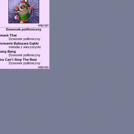
więcej»
Dzwonek polifoniczny
Smack That
Dzwonek polifoniczny
orwanie Baltazara Gąbki
melodia z wieczorynki
Bang Bang
Dzwonek polifoniczny
ou Can't Stop The Beat
Dzwonek polifoniczny
więcej»