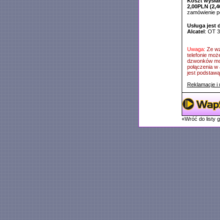
Koszt wysłan
2,00PLN (2,4
zamówienie 
Usługa jest 
Alcatel
: OT 
Uwaga:
Ze wz
telefonie moż
dzwonków mog
połączenia w 
jest podstawą 
Reklamacje i 
«Wróć do listy 